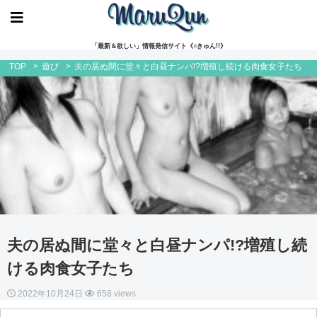
「最新＆欲しい」情報発信サイト《○きゅん!!》
TOP
>
遊び
>
夫の居ぬ間に堂々と白昼ナンパ!?増殖し続ける肉食女子たち
夫の居ぬ間に堂々と白昼ナンパ!?増殖し続
ける肉食女子たち
2022年10月24日
658 views