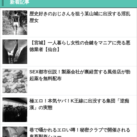
新着記事
歴史好きのおじさんを狙う某山城に出没する淫乱
歴女
【宮城】一人暮らし女性の合鍵をマニアに売る悪
徳業者【仙台】
SEX都市伝説！製薬会社が裏経営する風俗店が勃
起薬を無料配布
極エロ！本気ヤバ！K王線に出没する集団「逆痴
漢」の実態
巷で囁かれるエロい噂！秘密クラブで開催される
鬼畜獣姦ショー