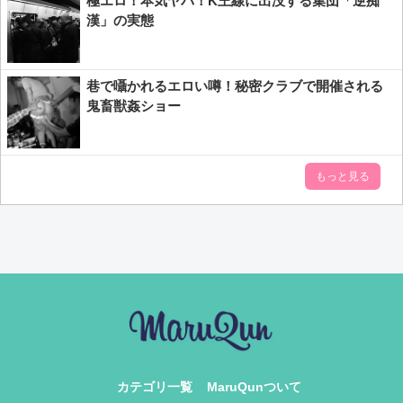
極エロ！本気ヤバ！K王線に出没する集団「逆痴
漢」の実態
巷で囁かれるエロい噂！秘密クラブで開催される
鬼畜獣姦ショー
もっと見る
カテゴリ一覧
MaruQunついて​