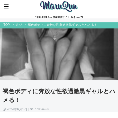
「最新＆欲しい」情報発信サイト《○きゅん!!》
TOP
>
遊び
>
褐色ボディに奔放な性欲過激黒ギャルとハメる！
褐色ボディに奔放な性欲過激黒ギャルとハ
メる！
2024年6月17日
778 views