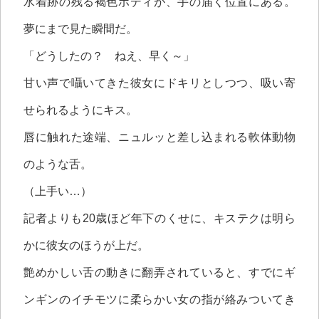
水着跡の残る褐色ボディが、手の届く位置にある。
夢にまで見た瞬間だ。
「どうしたの？ ねえ、早く～」
甘い声で囁いてきた彼女にドキリとしつつ、吸い寄
せられるようにキス。
唇に触れた途端、ニュルッと差し込まれる軟体動物
のような舌。
（上手い…）
記者よりも20歳ほど年下のくせに、キステクは明ら
かに彼女のほうが上だ。
艶めかしい舌の動きに翻弄されていると、すでにギ
ンギンのイチモツに柔らかい女の指が絡みついてき