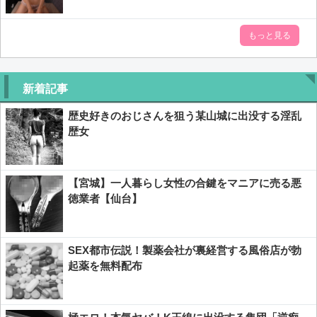
もっと見る
新着記事
歴史好きのおじさんを狙う某山城に出没する淫乱
歴女
【宮城】一人暮らし女性の合鍵をマニアに売る悪
徳業者【仙台】
SEX都市伝説！製薬会社が裏経営する風俗店が勃
起薬を無料配布