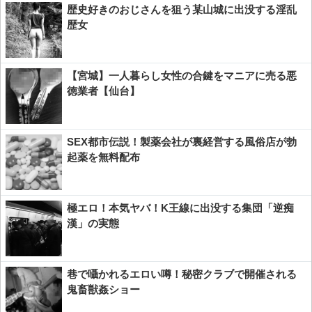
歴史好きのおじさんを狙う某山城に出没する淫乱
歴女
【宮城】一人暮らし女性の合鍵をマニアに売る悪
徳業者【仙台】
SEX都市伝説！製薬会社が裏経営する風俗店が勃
起薬を無料配布
極エロ！本気ヤバ！K王線に出没する集団「逆痴
漢」の実態
巷で囁かれるエロい噂！秘密クラブで開催される
鬼畜獣姦ショー